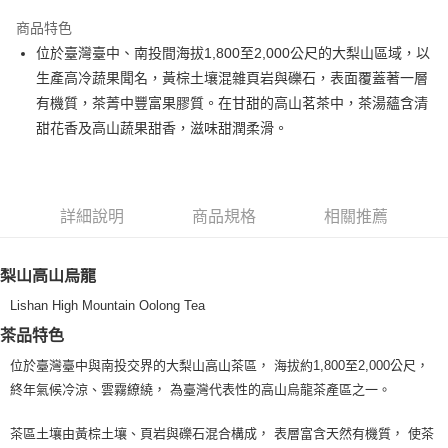
LINE Pay
商品特色
Apple Pay
位於臺灣臺中、南投間海拔1,800至2,000公尺的大梨山區域，以
生產高冷蔬果聞名，黃棕土壤混雜頁岩與礫石，表面覆蓋著一層
街口支付
有機質，茶菁中豐富果膠質。在甘甜的高山茗茶中，茶湯蘊含清
悠遊付
甜花香及高山蔬果甜香，滋味甜潤柔滑。
Google Pay
全盈+PAY
詳細說明
商品規格
相關推薦
大哥付你分期
相關說明
梨山高山烏龍
【大哥付你分期使用說明】
AFTEE先享後付
1.本服務由台灣大哥大提供，台灣大哥大用戶可立即使用無須另外申請。
Lishan High Mountain Oolong Tea
2.付款方式選擇「大哥付你分期」，訂單成立後會自動跳轉到大哥付的交易
相關說明
茶品特色
流程，驗證手機門號後，選擇欲分期的期數、繳款截止日，確認付款後即完
【關於「AFTEE先享後付」】
成交易。
ATM付款
AFTEE先享後付是「在收到商品之後才付款」的支付方式。 讓您購物簡單
位於臺灣臺中與南投交界的大梨山高山茶區， 海拔約1,800至2,000公尺，
3.實際核准額度、可分期數及費用金額請依後續交易確認頁面所載為準。
便利好安心！
4.訂單成立30分鐘內，如未前往確認交易或遇審核未通過，訂單將自動取
終年氣候冷涼、雲霧繚繞， 為臺灣代表性的高山烏龍茶產區之一。
１．簡單：不需註冊會員、不需綁卡、不需儲值。
運送方式
消。如遇「轉專審核」未通過狀況，表示未達大哥付你分期系統評分，恕無
２．便利：只要手機號碼，簡訊認證，即可結帳。
法說明評估內容。
３．安心：先確認商品／服務後，再付款。
茶區土壤由黃棕土壤、頁岩與礫石混合構成， 表層富含天然有機質， 使茶
全家取貨付款
【繳款方式說明】