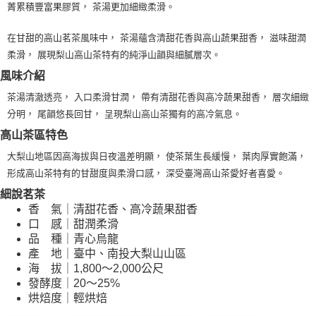
菁累積豐富果膠質， 茶湯更加細緻柔滑。
1.分期款項不併入電信帳單，「大哥付你分期」於每月結算日後寄送繳費提
每筆NT$80，滿NT$1,200(含以上)免運費
【「AFTEE先享後付」結帳流程】
醒簡訊。
１．於結帳方式選擇「AFTEE先享後付」後，將跳轉至「AFTEE先享後付」
2.透過簡訊連結打開帳單後，可選擇「超商條碼／台灣大直營門市／銀行轉
在甘甜的高山茗茶風味中， 茶湯蘊含清甜花香與高山蔬果甜香， 滋味甜潤
付款後全家取貨
結帳頁面，進行簡訊認證並確認金額後，即可完成結帳。
帳／街口支付／iPASS MONEY」等通路繳費。
２．訂單成立數日內，您將收到繳費通知簡訊。
柔滑， 展現梨山高山茶特有的純淨山韻與細膩層次。
每筆NT$80，滿NT$1,200(含以上)免運費
３．收到繳費通知簡訊後14天內，點擊此簡訊中的連結，可透過四大超商／
【注意事項】
風味介紹
ATM／網路銀行／等多元方式進行付款，方視為交易完成。
萊爾富取貨付款
1.本服務係由「台灣大哥大股份有限公司」（以下簡稱本公司）所提供，讓
※ 請注意：結帳手續完成當下不需立刻繳費，但若您需要取消訂單，請聯絡
茶湯清澈透亮， 入口柔滑甘潤， 帶有清甜花香與高冷蔬果甜香， 層次細緻
用戶於交易時，得透過本服務購買商品或服務，並由商店將買賣／分期付款
每筆NT$80，滿NT$1,200(含以上)免運費
購買商品的店家。未經商家同意取消之訂單仍視為有效，需透過AFTEE先享
買賣價金債權讓與本公司後，依約使用本公司帳單繳交帳款。
分明， 尾韻悠長回甘， 呈現梨山高山茶獨有的高冷氣息。
後付繳納相關費用。
2.基於同意付款使用「大哥付你分期」之契約關係目的，商店將以您的個人
付款後萊爾富取貨
※ 交易是否成功請以「AFTEE先享後付 」之結帳頁面顯示為準，若有關於
高山茶區特色
資料（包含姓名、電話或地址）提供予台灣大哥大進項蒐集、處理及利用，
是否繳費成功／繳費後需取消欲退款等相關疑問，請聯繫「AFTEE先享後付
每筆NT$80，滿NT$1,200(含以上)免運費
由本公司與您本人進行分期帳單所需資料之確認、核對及更正。
客戶支援中心」
https://netprotections.freshdesk.com/support/home
大梨山地區因高海拔與日夜溫差明顯， 使茶葉生長緩慢， 葉肉厚實飽滿，
3.完整用戶服務條款，請詳閱以下連結：
https://oppay.tw/userRule
形成高山茶特有的甘甜度與柔滑口感， 深受臺灣高山茶愛好者喜愛。
7-11取貨付款
【注意事項】
１．透過由恩沛科技股份有限公司提供之「AFTEE先享後付」服務完成之交
每筆NT$80，滿NT$1,200(含以上)免運費
細說茗茶
易，需依本服務之必要範圍內提供個人資料，並將交易相關給付款項請求債
香 氣｜清甜花香、高冷蔬果甜香
權轉讓予恩沛科技股份有限公司。
付款後7-11取貨
口 感｜甜潤柔滑
２．關於個人資料處理事宜，請瀏覽以下網址：
每筆NT$80，滿NT$1,200(含以上)免運費
品 種｜青心烏龍
https://aftee.tw/terms/#terms3
產 地｜臺中、南投大梨山山區
３．未成年的使用者請事先徵得法定代理人或監護人之同意方可使用
本島宅配
海 拔｜1,800～2,000公尺
「AFTEE先享後付」，若未經同意申辦者引起之損失，本公司不負相關責
任。
發酵度｜20～25%
每筆NT$150，滿NT$1,800(含以上)免運費
４．使用「AFTEE先享後付」時，將依據個別帳號之用戶狀況，依本公司即
烘焙度｜輕烘焙
時審查核予不同之上限額度；若仍有額度不足之情形，本公司將視審查結果
離島宅配