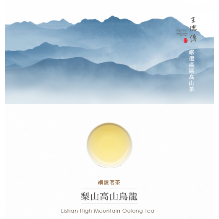
請求用戶進行身份認證。
每筆NT$250，滿NT$2,500(含以上)免運費
５．嚴禁一人註冊多個帳號或使用他人資訊註冊。若發現惡意使用之情形，
恩沛科技股份有限公司將有權停止該用戶之使用額度並採取法律行動。
海外國家配送
查看運費
港澳地區 (請勿使用順豐智能櫃收件)
查看運費
美國
查看運費