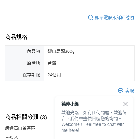
顯示電腦版詳細說明
商品規格
內容物
梨山烏龍300g
原產地
台灣
保存期限
24個月
客服
德傳小編
歡迎光臨！如有任何問題，歡迎留
商品相關分類 (3)
查看全部
言，我們會盡快回覆您的詢問。
Welcome ! Feel free to chat with
嚴選高山茶產區
me here!
烏龍茶