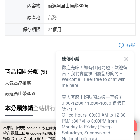
內容物
嚴選阿里山烏龍300g
原產地
台灣
保存期限
24個月
客服
德傳小編
歡迎光臨！如有任何問題，歡迎留
商品相關分類 (5)
查看全部
言，我們會盡快回覆您的詢問。
Welcome ! Feel free to chat with
人氣商品推薦
me here!
嚴選高山茶產區
真人客服上班時間為週一至週五
9:00-12:30 / 13:30-18:00(例假日
本分類熱銷
全站排行
除外) 。
Office Hours: 09:00 AM to 12:30
PM/1:30PM to 6:00PM from
Monday to Friday (Except
本網站中使用 cookie，欲查詢有關本網站使用 cookie 方式之詳情，及若您不希
Saturdays, Sundays and
熱門標籤
望在電腦上使用 cookie 時應如何變更電腦的 cookie 設定，請參閱本網站「
隱私
National holidays).
權條款
」之 Cookie 聲明。您繼續使用本網站即表示您同意本公司得按本網站使