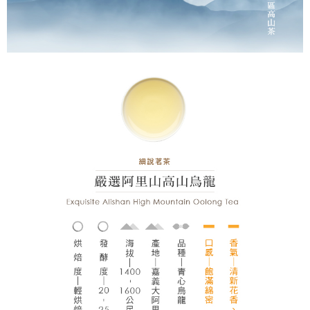
請求用戶進行身份認證。
每筆NT$250，滿NT$2,500(含以上)免運費
５．嚴禁一人註冊多個帳號或使用他人資訊註冊。若發現惡意使用之情形，
恩沛科技股份有限公司將有權停止該用戶之使用額度並採取法律行動。
海外國家配送
查看運費
港澳地區 (請勿使用順豐智能櫃收件)
查看運費
美國
查看運費