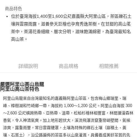
LINE Pay
商品特色
Apple Pay
位於臺灣海拔1,400至1,600公尺嘉義縣大阿里山區，茶區礫石土
壤與雲霧雨露，滋養參天巨檜也孕育秀逸茶樹。在甘甜的高山茗
街口支付
茶中，茶湯花香細緻、層次分明，滋味飽滿綿密，為臺灣最知名
悠遊付
高山茶。
Google Pay
全盈+PAY
詳細說明
商品規格
相關推薦
大哥付你分期
相關說明
嚴選阿里山高山烏龍
【大哥付你分期使用說明】
阿里山高山茶特色
AFTEE先享後付
1.本服務由台灣大哥大提供，台灣大哥大用戶可立即使用無須另外申請。
2.付款方式選擇「大哥付你分期」，訂單成立後會自動跳轉到大哥付的交易
相關說明
阿里山烏龍來自台灣最知名的嘉義縣阿里山茶區，包含梅山鄉瑞里、瑞
流程，驗證手機門號後，選擇欲分期的期數、繳款截止日，確認付款後即完
【關於「AFTEE先享後付」】
峰、樟樹湖和竹崎鄉一帶，海拔約 1,000～1,200 公尺。阿里山自海拔 300
成交易。
ATM付款
AFTEE先享後付是「在收到商品之後才付款」的支付方式。 讓您購物簡單
～2,600 公尺橫跨熱帶、亞熱帶、溫帶，松柏杉檜林相豐富，林間瀰漫森林
3.實際核准額度、可分期數及費用金額請依後續交易確認頁面所載為準。
便利好安心！
4.訂單成立30分鐘內，如未前往確認交易或遇審核未通過，訂單將自動取
香氣，令人神清氣爽。加上地形起伏大，溪流飛瀑流竄重巒峭壁間，氣候
１．簡單：不需註冊會員、不需綁卡、不需儲值。
運送方式
消。如遇「轉專審核」未通過狀況，表示未達大哥付你分期系統評分，恕無
２．便利：只要手機號碼，簡訊認證，即可結帳。
涼爽，露重雨豐，常日雲霧籠罩，土壤為特殊的礫石土壤（崩積土、黃
法說明評估內容。
３．安心：先確認商品／服務後，再付款。
全家取貨付款
壤、石質土），沿公路遍佈的茶區多以山泉灌溉，具備養成美好茶質的先
【繳款方式說明】