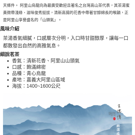
1.分期款項不併入電信帳單，「大哥付你分期」於每月結算日後寄送繳費提
天條件。 阿里山烏龍向為最廣受歡迎且著名之台灣高山茶代表，其茶湯蜜
每筆NT$80，滿NT$1,200(含以上)免運費
【「AFTEE先享後付」結帳流程】
醒簡訊。
１．於結帳方式選擇「AFTEE先享後付」後，將跳轉至「AFTEE先享後付」
黃微帶淺綠、滋味俊秀挺拔，清新高揚的花香中帶著甘醇綿長的喉韻，正
2.透過簡訊連結打開帳單後，可選擇「超商條碼／台灣大直營門市／銀行轉
付款後全家取貨
結帳頁面，進行簡訊認證並確認金額後，即可完成結帳。
是阿里山享譽盛名的「山頭氣」。
帳／街口支付／iPASS MONEY」等通路繳費。
２．訂單成立數日內，您將收到繳費通知簡訊。
每筆NT$80，滿NT$1,200(含以上)免運費
３．收到繳費通知簡訊後14天內，點擊此簡訊中的連結，可透過四大超商／
風味介紹
【注意事項】
ATM／網路銀行／等多元方式進行付款，方視為交易完成。
萊爾富取貨付款
1.本服務係由「台灣大哥大股份有限公司」（以下簡稱本公司）所提供，讓
茶湯香氣細膩，口感層次分明，入口時甘甜醇厚，讓每一口
※ 請注意：結帳手續完成當下不需立刻繳費，但若您需要取消訂單，請聯絡
用戶於交易時，得透過本服務購買商品或服務，並由商店將買賣／分期付款
每筆NT$80，滿NT$1,200(含以上)免運費
購買商品的店家。未經商家同意取消之訂單仍視為有效，需透過AFTEE先享
都散發出自然的高雅氣息。
買賣價金債權讓與本公司後，依約使用本公司帳單繳交帳款。
後付繳納相關費用。
2.基於同意付款使用「大哥付你分期」之契約關係目的，商店將以您的個人
細說茗茶
付款後萊爾富取貨
※ 交易是否成功請以「AFTEE先享後付 」之結帳頁面顯示為準，若有關於
資料（包含姓名、電話或地址）提供予台灣大哥大進項蒐集、處理及利用，
是否繳費成功／繳費後需取消欲退款等相關疑問，請聯繫「AFTEE先享後付
香氣：清新花香、阿里山山頭氣
每筆NT$80，滿NT$1,200(含以上)免運費
由本公司與您本人進行分期帳單所需資料之確認、核對及更正。
客戶支援中心」
https://netprotections.freshdesk.com/support/home
口感：飽滿綿密
3.完整用戶服務條款，請詳閱以下連結：
https://oppay.tw/userRule
品種：青心烏龍
7-11取貨付款
【注意事項】
產地：嘉義大阿里山區域
１．透過由恩沛科技股份有限公司提供之「AFTEE先享後付」服務完成之交
每筆NT$80，滿NT$1,200(含以上)免運費
海拔：1400~1600公尺
易，需依本服務之必要範圍內提供個人資料，並將交易相關給付款項請求債
權轉讓予恩沛科技股份有限公司。
付款後7-11取貨
２．關於個人資料處理事宜，請瀏覽以下網址：
每筆NT$80，滿NT$1,200(含以上)免運費
https://aftee.tw/terms/#terms3
３．未成年的使用者請事先徵得法定代理人或監護人之同意方可使用
本島宅配
「AFTEE先享後付」，若未經同意申辦者引起之損失，本公司不負相關責
任。
每筆NT$150，滿NT$1,800(含以上)免運費
４．使用「AFTEE先享後付」時，將依據個別帳號之用戶狀況，依本公司即
時審查核予不同之上限額度；若仍有額度不足之情形，本公司將視審查結果
離島宅配