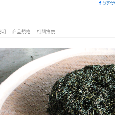
相關說明
分享
【大哥付
烏龍茶
AFTEE先
1.本服務
2.付款方
相關說明
流程，驗
【關於「A
ATM付款
完成交易
AFTEE
3.實際核
便利好安
說明
商品規格
相關推薦
4.訂單成
１．簡單
消。如遇
２．便利
運送方式
無法說明
３．安心
【繳款方
全家取貨
1.分期款
【「AFT
醒簡訊。
每筆NT$8
１．於結帳
2.透過簡
付」結帳
帳／街口支
付款後全
２．訂單
３．收到繳
每筆NT$8
【注意事
／ATM／
1.本服務
※ 請注意
萊爾富取
用戶於交
絡購買商品
款買賣價
先享後付
每筆NT$8
2.基於同
※ 交易是
資料（包
是否繳費成
付款後萊
用，由本
付客戶支
每筆NT$8
3.完整用
【注意事