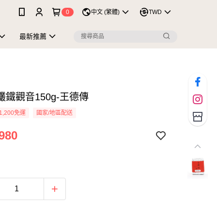
0
中文 (繁體)
TWD
最新推薦
鐵觀音150g-王德傳
1,200免運
國家/地區配送
980