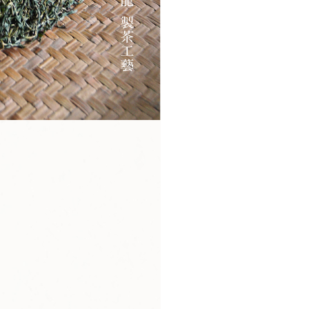
付款
恩沛科技股份有限公司提供之「AFTEE先享後付」服務完成之
依本服務之必要範圍內提供個人資料，並將交易相關給付款項請
0，滿NT$1,200(含以上)免運費
讓予恩沛科技股份有限公司。
個人資料處理事宜，請瀏覽以下網址：
1取貨
ee.tw/terms/#terms3
0，滿NT$1,200(含以上)免運費
年的使用者請事先徵得法定代理人或監護人之同意方可使用
E先享後付」，若未經同意申辦者引起之損失，本公司不負相關責
AFTEE先享後付」時，將依據個別帳號之用戶狀況，依本公司
50，滿NT$1,800(含以上)免運費
核予不同之上限額度；若仍有額度不足之情形，本公司將視審查
用戶進行身份認證。
一人註冊多個帳號或使用他人資訊註冊。若發現惡意使用之情
50，滿NT$2,500(含以上)免運費
科技股份有限公司將有權停止該用戶之使用額度並採取法律行
配送
查看運費
(請勿使用順豐智能櫃收件)
查看運費
查看運費