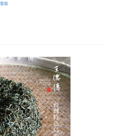
客服
你分期使用說明】
享後付
由台灣大哥大提供，台灣大哥大用戶可立即使用無須另外申請。
式選擇「大哥付你分期」，訂單成立後會自動跳轉到大哥付的交易
證手機門號後，選擇欲分期的期數、繳款截止日，確認付款後即
FTEE先享後付」】
。
先享後付是「在收到商品之後才付款」的支付方式。 讓您購物簡單
准額度、可分期數及費用金額請依後續交易確認頁面所載為準。
心！
立30分鐘內，如未前往確認交易或遇審核未通過，訂單將自動取
：不需註冊會員、不需綁卡、不需儲值。
「轉專審核」未通過狀況，表示未達大哥付你分期系統評分，恕
：只要手機號碼，簡訊認證，即可結帳。
評估內容。
：先確認商品／服務後，再付款。
式說明】
付款
項不併入電信帳單，「大哥付你分期」於每月結算日後寄送繳費提
EE先享後付」結帳流程】
0，滿NT$1,200(含以上)免運費
方式選擇「AFTEE先享後付」後，將跳轉至「AFTEE先享後
訊連結打開帳單後，可選擇「超商條碼／台灣大直營門市／銀行轉
頁面，進行簡訊認證並確認金額後，即可完成結帳。
付／iPASS MONEY」等通路繳費。
家取貨
成立數日內，您將收到繳費通知簡訊。
費通知簡訊後14天內，點擊此簡訊中的連結，可透過四大超商
0，滿NT$1,200(含以上)免運費
項】
網路銀行／等多元方式進行付款，方視為交易完成。
係由「台灣大哥大股份有限公司」（以下簡稱本公司）所提供，讓
：結帳手續完成當下不需立刻繳費，但若您需要取消訂單，請聯
貨付款
易時，得透過本服務購買商品或服務，並由商店將買賣／分期付
的店家。未經商家同意取消之訂單仍視為有效，需透過AFTEE
金債權讓與本公司後，依約使用本公司帳單繳交帳款。
繳納相關費用。
0，滿NT$1,200(含以上)免運費
意付款使用「大哥付你分期」之契約關係目的，商店將以您的個人
否成功請以「AFTEE先享後付 」之結帳頁面顯示為準，若有關於
含姓名、電話或地址）提供予台灣大哥大進項蒐集、處理及利
功／繳費後需取消欲退款等相關疑問，請聯繫「AFTEE先享後
爾富取貨
公司與您本人進行分期帳單所需資料之確認、核對及更正。
援中心」
https://netprotections.freshdesk.com/support/home
0，滿NT$1,200(含以上)免運費
戶服務條款，請詳閱以下連結：
https://oppay.tw/userRule
項】