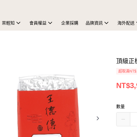
茶輕知
會員權益
企業採購
品牌資訊
海外配送
頂級正欉
超取滿NT$
NT$3,
數量