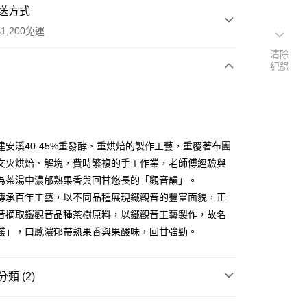
送方式
1,200免運
清除
紀錄
次付款
付款
建安溪40-45%重發酵、重烘焙的製作工藝，重覆著布團
文火烘焙、解塊，費時繁複的手工作業，老師傅經驗與
為茶湯中濃郁熟果香與回甘悠長的「觀音韻」。
傳承百年工藝，以不同品種展現鐵觀音的豐富面貌，正
音摘取鐵觀音品種茶樹原料，以鐵觀音工藝製作，故名
欉」，口感濃郁帶熟果香與果酸味，回甘強勁。
y
類 (2)
分期
鐵觀音