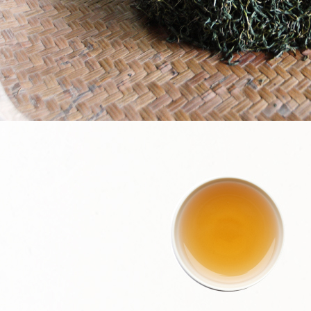
7-11取貨
１．透過由
交易，需
每筆NT$8
求債權轉
２．關於
付款後7-1
https://aft
每筆NT$8
３．未成
「AFTE
本島宅配
任。
４．使用「
每筆NT$1
即時審查
結果請求
離島宅配
５．嚴禁
每筆NT$2
形，恩沛
動。
海外國家
港澳地區 
美國