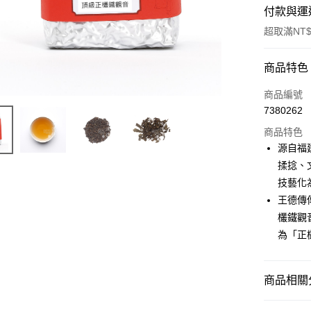
付款與運
超取滿NT$
付款方式
商品特色
信用卡一
商品編號
7380262
超商取貨
商品特色
LINE Pay
源自福
揉捻、
Apple Pay
技藝化
街口支付
王德傳
欉鐵觀
悠遊付
為「正
Google Pa
全盈+PAY
商品相關分
大哥付你
特色烏龍