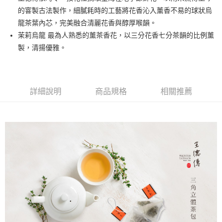
的窨製古法製作，細膩耗時的工藝將花香沁入薰香不易的球狀烏
街口支付
龍茶葉內芯，完美融合清麗花香與醇厚喉韻。
悠遊付
茉莉烏龍 最為人熟悉的薰茶香花，以三分花香七分茶韻的比例薰
製，清揚優雅。
Google Pay
全盈+PAY
大哥付你分期
詳細說明
商品規格
相關推薦
相關說明
【大哥付你分期使用說明】
AFTEE先享後付
1.本服務由台灣大哥大提供，台灣大哥大用戶可立即使用無須另外申請。
2.付款方式選擇「大哥付你分期」，訂單成立後會自動跳轉到大哥付的交易
相關說明
流程，驗證手機門號後，選擇欲分期的期數、繳款截止日，確認付款後即完
【關於「AFTEE先享後付」】
成交易。
ATM付款
AFTEE先享後付是「在收到商品之後才付款」的支付方式。 讓您購物簡單
3.實際核准額度、可分期數及費用金額請依後續交易確認頁面所載為準。
便利好安心！
4.訂單成立30分鐘內，如未前往確認交易或遇審核未通過，訂單將自動取
１．簡單：不需註冊會員、不需綁卡、不需儲值。
運送方式
消。如遇「轉專審核」未通過狀況，表示未達大哥付你分期系統評分，恕無
２．便利：只要手機號碼，簡訊認證，即可結帳。
法說明評估內容。
３．安心：先確認商品／服務後，再付款。
全家取貨付款
【繳款方式說明】
1.分期款項不併入電信帳單，「大哥付你分期」於每月結算日後寄送繳費提
每筆NT$80，滿NT$1,200(含以上)免運費
【「AFTEE先享後付」結帳流程】
醒簡訊。
１．於結帳方式選擇「AFTEE先享後付」後，將跳轉至「AFTEE先享後付」
2.透過簡訊連結打開帳單後，可選擇「超商條碼／台灣大直營門市／銀行轉
付款後全家取貨
結帳頁面，進行簡訊認證並確認金額後，即可完成結帳。