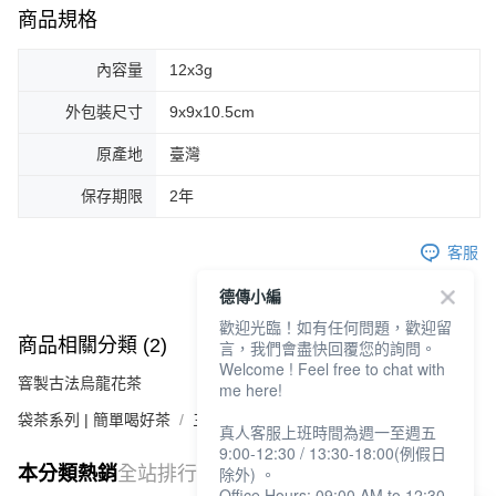
商品規格
內容量
12x3g
外包裝尺寸
9x9x10.5cm
原產地
臺灣
保存期限
2年
客服
德傳小編
歡迎光臨！如有任何問題，歡迎留
商品相關分類 (2)
言，我們會盡快回覆您的詢問。
Welcome ! Feel free to chat with
窨製古法烏龍花茶
me here!
袋茶系列 | 簡單喝好茶
三角立體茶包
真人客服上班時間為週一至週五
9:00-12:30 / 13:30-18:00(例假日
本分類熱銷
全站排行
除外) 。
Office Hours: 09:00 AM to 12:30