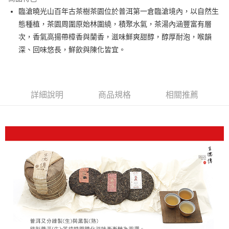
街口支付
臨滄曉光山百年古茶樹茶園位於普洱第一倉臨滄境內，以自然生
態種植，茶園周圍原始林圍繞，積聚水氣，茶湯內涵豐富有層
悠遊付
次，香氣高揚帶樟香與蘭香，滋味鮮爽甜醇，醇厚耐泡，喉韻
Google Pay
深、回味悠長，鮮飲與陳化皆宜。
全盈+PAY
大哥付你分期
詳細說明
商品規格
相關推薦
相關說明
【大哥付你分期使用說明】
AFTEE先享後付
1.本服務由台灣大哥大提供，台灣大哥大用戶可立即使用無須另外申請。
2.付款方式選擇「大哥付你分期」，訂單成立後會自動跳轉到大哥付的交易
相關說明
流程，驗證手機門號後，選擇欲分期的期數、繳款截止日，確認付款後即完
【關於「AFTEE先享後付」】
成交易。
ATM付款
AFTEE先享後付是「在收到商品之後才付款」的支付方式。 讓您購物簡單
3.實際核准額度、可分期數及費用金額請依後續交易確認頁面所載為準。
便利好安心！
4.訂單成立30分鐘內，如未前往確認交易或遇審核未通過，訂單將自動取
１．簡單：不需註冊會員、不需綁卡、不需儲值。
運送方式
消。如遇「轉專審核」未通過狀況，表示未達大哥付你分期系統評分，恕無
２．便利：只要手機號碼，簡訊認證，即可結帳。
法說明評估內容。
３．安心：先確認商品／服務後，再付款。
付款後全家取貨
【繳款方式說明】
1.分期款項不併入電信帳單，「大哥付你分期」於每月結算日後寄送繳費提
每筆NT$80，滿NT$1,200(含以上)免運費
【「AFTEE先享後付」結帳流程】
醒簡訊。
１．於結帳方式選擇「AFTEE先享後付」後，將跳轉至「AFTEE先享後付」
2.透過簡訊連結打開帳單後，可選擇「超商條碼／台灣大直營門市／銀行轉
付款後萊爾富取貨
結帳頁面，進行簡訊認證並確認金額後，即可完成結帳。
帳／街口支付／iPASS MONEY」等通路繳費。