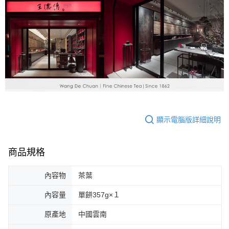
顯示電腦版詳細說明
商品規格
內容物
茶葉
內容量
單餅357g×１
原產地
中國雲南