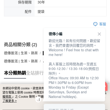
保存期限
30年
配件
提袋
客服
德傳小編
歡迎光臨！如有任何問題，歡迎留
商品相關分類 (2)
言，我們會盡快回覆您的詢問。
Welcome ! Feel free to chat with
德傳普洱 | 生茶、熟茶
▌普洱生茶(綠製)
me here!
德傳普洱 | 生茶、熟茶
🔎臨滄產區
真人客服上班時間為週一至週五
9:00-12:30 / 13:30-18:00(例假日
本分類熱銷
全站排行
除外) 。
Office Hours: 09:00 AM to 12:30
PM/1:30PM to 6:00PM from
Monday to Friday (Except
本網站中使用 cookie，欲查詢有關本網站使用 cookie 方式之詳情，及若您不希
Saturdays, Sundays and
熱門標籤
望在電腦上使用 cookie 時應如何變更電腦的 cookie 設定，請參閱本網站「
隱私
National holidays).
權條款
」之 Cookie 聲明。您繼續使用本網站即表示您同意本公司得按本網站使
用條款之 Cookie 聲明使用 cookie。
了解更多 >